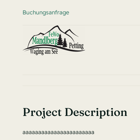
Skip
Buchungsanfrage
to
content
Project Description
aaaaaaaaaaaaaaaaaaaaaaa