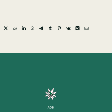
Facebook
X
Reddit
LinkedIn
WhatsApp
Telegram
Tumblr
Pinterest
Vk
Xing
Email
AGB