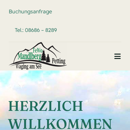
Skip
Buchungsanfrage
to
content
Tel.: 08686 – 8289
Togg
Navi
Home
FeWo Mandlberg
HERZLICH
Buchungskalender
WILLKOMMEN
Gastgeber